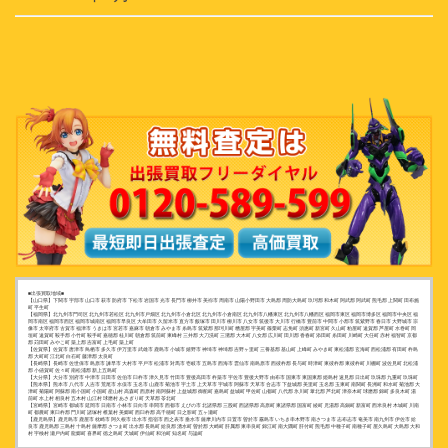
■出張買取地域■
【山口県】下関市 宇部市 山口市 萩市 防府市 下松市 岩国市 光市 長門市 柳井市 美祢市 周南市 山陽小野田市 大島郡 周防大島町 玖珂郡 和木町 阿武郡 阿武町 熊毛郡 上関町 田布施
町 平生町
【福岡県】北九州市門司区 北九州市若松区 北九州市戸畑区 北九州市小倉北区 北九州市小倉南区 北九州市八幡東区 北九州市八幡西区 福岡市東区 福岡市博多区 福岡市中央区 福
岡市南区 福岡市西区 福岡市城南区 福岡市早良区 大牟田市 久留米市 直方市 飯塚市 田川市 柳川市 八女市 筑後市 大川市 行橋市 豊前市 中間市 小郡市 筑紫野市 春日市 大野城市 宗
像市 太宰府市 古賀市 福津市 うきは市 宮若市 嘉麻市 朝倉市 みやま市 糸島市 筑紫郡 那珂川町 糟屋郡 宇美町 篠栗町 志免町 須惠町 新宮町 久山町 粕屋町 遠賀郡 芦屋町 水巻町 岡
垣町 遠賀町 鞍手郡 小竹町 鞍手町 嘉穂郡 桂川町 朝倉郡 筑前町 東峰村 三井郡 大刀洗町 三潴郡 大木町 八女郡 広川町 田川郡 香春町 添田町 糸田町 川崎町 大任町 赤村 福智町 京都
郡 苅田町 みやこ町 築上郡 吉富町 上毛町 築上町
【佐賀県】佐賀市 唐津市 鳥栖市 多久市 伊万里市 武雄市 鹿島市 小城市 嬉野市 神埼市 神埼郡 吉野ヶ里町 三養基郡 基山町 上峰町 みやき町 東松浦郡 玄海町 西松浦郡 有田町 杵島
郡 大町町 江北町 白石町 藤津郡 太良町
【長崎県】長崎市 佐世保市 島原市 諫早市 大村市 平戸市 松浦市 対馬市 壱岐市 五島市 西海市 雲仙市 南島原市 西彼杵郡 長与町 時津町 東彼杵郡 東彼杵町 川棚町 波佐見町 北松浦
郡 小値賀町 佐々町 南松浦郡 新上五島町
【大分県】大分市 別府市 中津市 日田市 佐伯市 臼杵市 津久見市 竹田市 豊後高田市 杵築市 宇佐市 豊後大野市 由布市 国東市 東国東郡 姫島村 速見郡 日出町 玖珠郡 九重町 玖珠町
【熊本県】熊本市 八代市 人吉市 荒尾市 水俣市 玉名市 山鹿市 菊池市 宇土市 上天草市 宇城市 阿蘇市 天草市 合志市 下益城郡 美里町 玉名郡 玉東町 南関町 長洲町 和水町 菊池郡 大
津町 菊陽町 阿蘇郡 南小国町 小国町 産山村 高森町 西原村 南阿蘇村 上益城郡 御船町 嘉島町 益城町 甲佐町 山都町 八代郡 氷川町 葦北郡 芦北町 津奈木町 球磨郡 錦町 多良木町 湯
前町 水上村 相良村 五木村 山江村 球磨村 あさぎり町 天草郡 苓北町
【宮崎県】宮崎市 都城市 延岡市 日南市 小林市 日向市 串間市 西都市 えびの市 北諸県郡 三股町 西諸県郡 高原町 東諸県郡 国富町 綾町 児湯郡 高鍋町 新富町 西米良村 木城町 川南
町 都農町 東臼杵郡 門川町 諸塚村 椎葉村 美郷町 西臼杵郡 高千穂町 日之影町 五ヶ瀬町
【鹿児島県】鹿児島市 鹿屋市 枕崎市 阿久根市 出水市 指宿市 西之表市 垂水市 薩摩川内市 日置市 曽於市 霧島市 いちき串木野市 南さつま市 志布志市 奄美市 南九州市 伊佐市 姶
良市 鹿児島郡 三島村 十島村 薩摩郡 さつま町 出水郡 長島町 姶良郡 湧水町 曽於郡 大崎町 肝属郡 東串良町 錦江町 南大隅町 肝付町 熊毛郡 中種子町 南種子町 屋久島町 大島郡 大和
村 宇検村 瀬戸内町 龍郷町 喜界町 徳之島町 天城町 伊仙町 和泊町 知名町 与論町