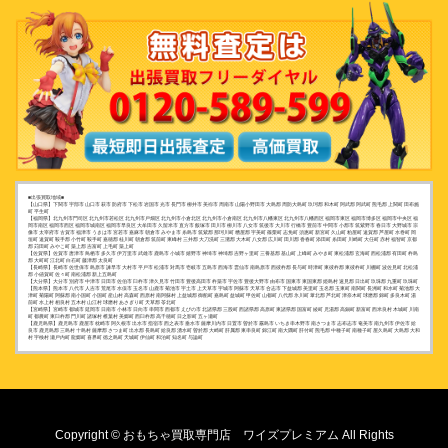
■出張買取地域■
【山口県】下関市 宇部市 山口市 萩市 防府市 下松市 岩国市 光市 長門市 柳井市 美祢市 周南市 山陽小野田市 大島郡 周防大島町 玖珂郡 和木町 阿武郡 阿武町 熊毛郡 上関町 田布施
町 平生町
【福岡県】北九州市門司区 北九州市若松区 北九州市戸畑区 北九州市小倉北区 北九州市小倉南区 北九州市八幡東区 北九州市八幡西区 福岡市東区 福岡市博多区 福岡市中央区 福
岡市南区 福岡市西区 福岡市城南区 福岡市早良区 大牟田市 久留米市 直方市 飯塚市 田川市 柳川市 八女市 筑後市 大川市 行橋市 豊前市 中間市 小郡市 筑紫野市 春日市 大野城市 宗
像市 太宰府市 古賀市 福津市 うきは市 宮若市 嘉麻市 朝倉市 みやま市 糸島市 筑紫郡 那珂川町 糟屋郡 宇美町 篠栗町 志免町 須惠町 新宮町 久山町 粕屋町 遠賀郡 芦屋町 水巻町 岡
垣町 遠賀町 鞍手郡 小竹町 鞍手町 嘉穂郡 桂川町 朝倉郡 筑前町 東峰村 三井郡 大刀洗町 三潴郡 大木町 八女郡 広川町 田川郡 香春町 添田町 糸田町 川崎町 大任町 赤村 福智町 京都
郡 苅田町 みやこ町 築上郡 吉富町 上毛町 築上町
【佐賀県】佐賀市 唐津市 鳥栖市 多久市 伊万里市 武雄市 鹿島市 小城市 嬉野市 神埼市 神埼郡 吉野ヶ里町 三養基郡 基山町 上峰町 みやき町 東松浦郡 玄海町 西松浦郡 有田町 杵島
郡 大町町 江北町 白石町 藤津郡 太良町
【長崎県】長崎市 佐世保市 島原市 諫早市 大村市 平戸市 松浦市 対馬市 壱岐市 五島市 西海市 雲仙市 南島原市 西彼杵郡 長与町 時津町 東彼杵郡 東彼杵町 川棚町 波佐見町 北松浦
郡 小値賀町 佐々町 南松浦郡 新上五島町
【大分県】大分市 別府市 中津市 日田市 佐伯市 臼杵市 津久見市 竹田市 豊後高田市 杵築市 宇佐市 豊後大野市 由布市 国東市 東国東郡 姫島村 速見郡 日出町 玖珠郡 九重町 玖珠町
【熊本県】熊本市 八代市 人吉市 荒尾市 水俣市 玉名市 山鹿市 菊池市 宇土市 上天草市 宇城市 阿蘇市 天草市 合志市 下益城郡 美里町 玉名郡 玉東町 南関町 長洲町 和水町 菊池郡 大
津町 菊陽町 阿蘇郡 南小国町 小国町 産山村 高森町 西原村 南阿蘇村 上益城郡 御船町 嘉島町 益城町 甲佐町 山都町 八代郡 氷川町 葦北郡 芦北町 津奈木町 球磨郡 錦町 多良木町 湯
前町 水上村 相良村 五木村 山江村 球磨村 あさぎり町 天草郡 苓北町
【宮崎県】宮崎市 都城市 延岡市 日南市 小林市 日向市 串間市 西都市 えびの市 北諸県郡 三股町 西諸県郡 高原町 東諸県郡 国富町 綾町 児湯郡 高鍋町 新富町 西米良村 木城町 川南
町 都農町 東臼杵郡 門川町 諸塚村 椎葉村 美郷町 西臼杵郡 高千穂町 日之影町 五ヶ瀬町
【鹿児島県】鹿児島市 鹿屋市 枕崎市 阿久根市 出水市 指宿市 西之表市 垂水市 薩摩川内市 日置市 曽於市 霧島市 いちき串木野市 南さつま市 志布志市 奄美市 南九州市 伊佐市 姶
良市 鹿児島郡 三島村 十島村 薩摩郡 さつま町 出水郡 長島町 姶良郡 湧水町 曽於郡 大崎町 肝属郡 東串良町 錦江町 南大隅町 肝付町 熊毛郡 中種子町 南種子町 屋久島町 大島郡 大和
村 宇検村 瀬戸内町 龍郷町 喜界町 徳之島町 天城町 伊仙町 和泊町 知名町 与論町
Copyright © おもちゃ買取専門店 ワイズプレミアム All Rights